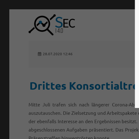
Login
Sup
Benutzername
Lorem ip
28.07.2020 12:46
2
Passwort
Drittes Konsortialtr
Mitte Juli trafen sich nach längerer Corona-Abst
Anmelden
We offer
auszutauschen. Die Zielsetzung und Arbeitspakete d
Mon - F
der ebenfalls Interesse an den Ergebnissen besitzt
Register
|
Lost your password?
abgeschlossenen Aufgaben präsentiert. Das Projekt
Präsenztreffen hinwegtrösten konnte.