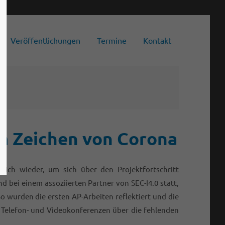
Veröffentlichungen
About us
Termine
Kontakt
Lorem ipsum dolor sit amet,
consectetuer adipiscing elit.
Aenean commodo ligula eget dolor.
Aenean massa. Cum sociis natoque
penatibus et magnis dis parturient
montes, nascetur ridiculus mus. Donec
im Zeichen von Corona
quam felis, ultricies nec.
nlich wieder, um sich über den Projektfortschritt
 bei einem assoziierten Partner von SEC-I4.0 statt,
o wurden die ersten AP-Arbeiten reflektiert und die
t Telefon- und Videokonferenzen über die fehlenden