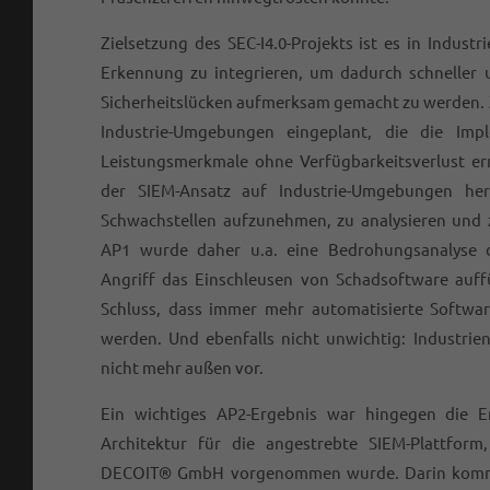
Zielsetzung des SEC-I4.0-Projekts ist es in Industr
Erkennung zu integrieren, um dadurch schneller un
Sicherheitslücken aufmerksam gemacht zu werden. Z
Industrie-Umgebungen eingeplant, die die Im
Leistungsmerkmale ohne Verfügbarkeitsverlust er
der SIEM-Ansatz auf Industrie-Umgebungen he
Schwachstellen aufzunehmen, zu analysieren und 
AP1 wurde daher u.a. eine Bedrohungsanalyse d
Angriff das Einschleusen von Schadsoftware auf
Schluss, dass immer mehr automatisierte Softwar
werden. Und ebenfalls nicht unwichtig: Industrien
nicht mehr außen vor.
Ein wichtiges AP2-Ergebnis war hingegen die En
Architektur für die angestrebte SIEM-Plattform
DECOIT® GmbH vorgenommen wurde. Darin kommt