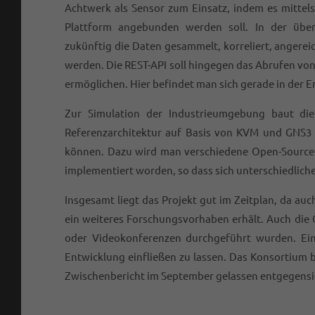
Achtwerk als Sensor zum Einsatz, indem es mittels 
Plattform angebunden werden soll. In der über
zukünftig die Daten gesammelt, korreliert, angere
werden. Die REST-API soll hingegen das Abrufen vo
ermöglichen. Hier befindet man sich gerade in der 
Zur Simulation der Industrieumgebung baut di
Referenzarchitektur auf Basis von KVM und GNS3 a
können. Dazu wird man verschiedene Open-Source-To
implementiert worden, so dass sich unterschiedlic
Insgesamt liegt das Projekt gut im Zeitplan, da a
ein weiteres Forschungsvorhaben erhält. Auch die 
oder Videokonferenzen durchgeführt wurden. Ein
Entwicklung einfließen zu lassen. Das Konsortium 
Zwischenbericht im September gelassen entgegensi