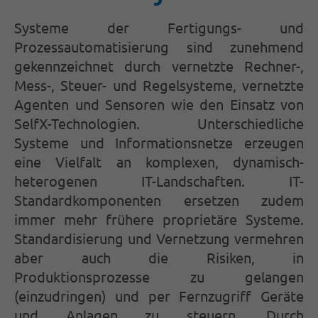
Lorem ipsum dolor sit amet:
Systeme der Fertigungs- und
Prozessautomatisierung sind zunehmend
24h
/ 365days
gekennzeichnet durch vernetzte Rechner-,
Mess-, Steuer- und Regelsysteme, vernetzte
Agenten und Sensoren wie den Einsatz von
We offer support for our customers
SelfX-Technologien. Unterschiedliche
Mon - Fri 8:00am - 5:00pm
(GMT +1)
Systeme und Informationsnetze erzeugen
eine Vielfalt an komplexen, dynamisch-
Get in touch
heterogenen IT-Landschaften. IT-
Cybersteel Inc.
Standardkomponenten ersetzen zudem
376-293 City Road, Suite 600
immer mehr frühere proprietäre Systeme.
San Francisco, CA 94102
Standardisierung und Vernetzung vermehren
aber auch die Risiken, in
Have any questions?
Produktionsprozesse zu gelangen
+44 1234 567 890
(einzudringen) und per Fernzugriff Geräte
und Anlagen zu steuern. Durch
Drop us a line