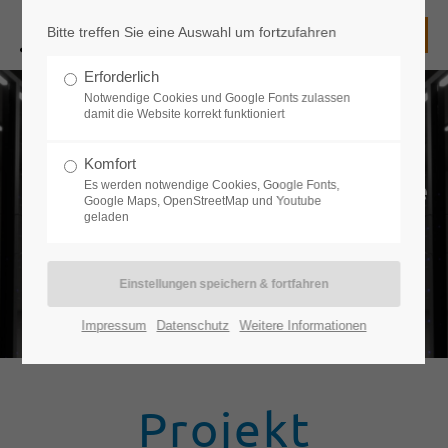
Bitte treffen Sie eine Auswahl um fortzufahren
Login
Erforderlich
Benutzername
Notwendige Cookies und Google Fonts zulassen
damit die Website korrekt funktioniert
Komfort
SECurity Assessment für "Industrie
Es werden notwendige Cookies, Google Fonts,
Passwort
Google Maps, OpenStreetMap und Youtube
4.0"-Infrastrukturen durch
geladen
Virtualisierung und Simulation
Anmelden
Impressum
Datenschutz
Weitere Informationen
Register
|
Lost your password?
Support
Projekt