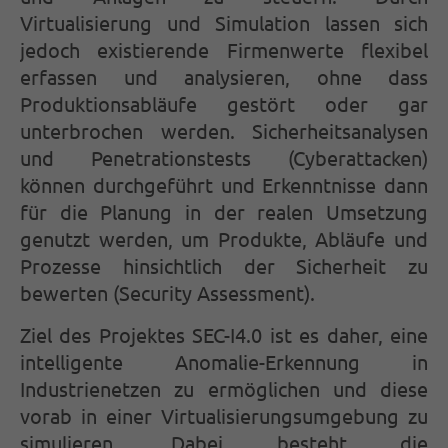
Virtualisierung und Simulation lassen sich
info@yourdomain.com
jedoch existierende Firmenwerte flexibel
About us
erfassen und analysieren, ohne dass
Produktionsabläufe gestört oder gar
Lorem ipsum dolor sit amet, consectetuer adipiscing
unterbrochen werden. Sicherheitsanalysen
elit.
und Penetrationstests (Cyberattacken)
Aenean commodo ligula eget dolor. Aenean massa. Cum
können durchgeführt und Erkenntnisse dann
sociis natoque penatibus et magnis dis parturient
für die Planung in der realen Umsetzung
montes, nascetur ridiculus mus. Donec quam felis,
ultricies nec.
genutzt werden, um Produkte, Abläufe und
Prozesse hinsichtlich der Sicherheit zu
bewerten (Security Assessment).
Ziel des Projektes SEC-I4.0 ist es daher, eine
intelligente Anomalie-Erkennung in
Industrienetzen zu ermöglichen und diese
vorab in einer Virtualisierungsumgebung zu
simulieren. Dabei besteht die