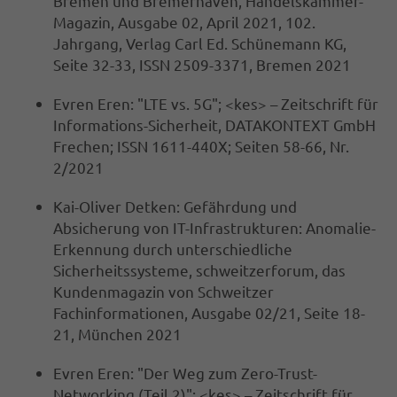
Bremen und Bremerhaven, Handelskammer-
Magazin, Ausgabe 02, April 2021, 102.
Jahrgang, Verlag Carl Ed. Schünemann KG,
Seite 32-33, ISSN 2509-3371, Bremen 2021
Evren Eren: "LTE vs. 5G"; <kes> – Zeitschrift für
Informations-Sicherheit, DATAKONTEXT GmbH
Frechen; ISSN 1611-440X; Seiten 58-66, Nr.
2/2021
Kai-Oliver Detken: Gefährdung und
Absicherung von IT-Infrastrukturen: Anomalie-
Erkennung durch unterschiedliche
Sicherheitssysteme, schweitzerforum, das
Kundenmagazin von Schweitzer
Fachinformationen, Ausgabe 02/21, Seite 18-
21, München 2021
Evren Eren: "Der Weg zum Zero-Trust-
Networking (Teil 2)"; <kes> – Zeitschrift für